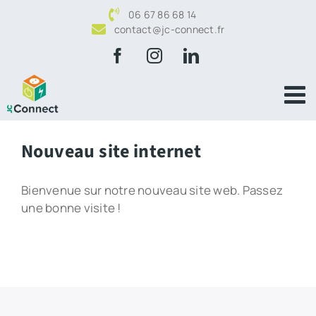
Passer
06 67 86 68 14
au
contact@jc-connect.fr
contenu
Facebook
Instagram
LinkedIn
Nouveau site internet
Bienvenue sur notre nouveau site web. Passez
une bonne visite !